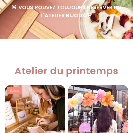
🚨
VOUS POUVEZ TOUJOURS RÉSERVER ICI
L'ATELIER BIJOUX
🚨
Atelier du printemps
Solde