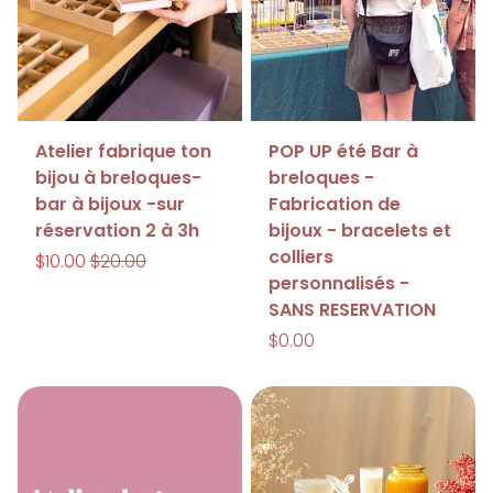
Atelier fabrique ton
POP UP été Bar à
bijou à breloques-
breloques -
bar à bijoux -sur
Fabrication de
réservation 2 à 3h
bijoux - bracelets et
colliers
$10.00
$20.00
personnalisés -
SANS RESERVATION
$0.00