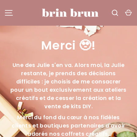
Recher
Pa
ALLER AU CONTENU
brin brun
MENU
Merci 🥹!
Une des Julie s'en va. Alors moi, la Julie
restante, je prends des décisions
difficiles : je choisis de me consacrer
pour un bout exclusivement aux ateliers
créatifs et de cesser la création et la
vente de kits DIY.
Merci du fond du cœur à nos fidèles
clients et boutiques partenaires d'avoir
adorés nos coffrets créatifs.