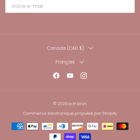
E-MAIL
PAYS
Canada (CAD $)
LANGUE
Français
Facebook
YouTube
Instagram
© 2026
brin brun
.
Commerce électronique propulsé par Shopify